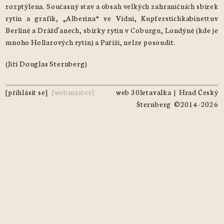
rozptýlena. Současný stav a obsah velkých zahraničních sbírek
rytin a grafik, „Alberina“ ve Vídni, Kupferstichkabinettuv
Berlíně a Drážďanech, sbírky rytin v Coburgu, Londýně (kde je
mnoho Hollarových rytin) a Paříži, nelze posoudit.
(Jiří Douglas Sternberg)
[
přihlásit se
]
[
webmaster
]
web 30letavalka
|
Hrad Český
Šternberg
©2014-2026