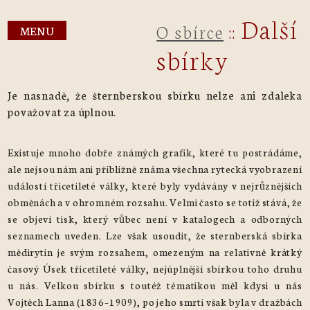
Další
O sbírce
::
MENU
sbírky
Je nasnadě, že šternberskou sbírku nelze ani zdaleka
považovat za úplnou.
Existuje mnoho dobře známých grafik, které tu postrádáme,
ale nejsou nám ani přibližně známa všechna rytecká vyobrazení
událostí třicetileté války, které byly vydávány v nejrůznějších
obměnách a v ohromném rozsahu. Velmi často se totiž stává, že
se objeví tisk, který vůbec není v katalogech a odborných
seznamech uveden. Lze však usoudit, že sternberská sbírka
mědirytin je svým rozsahem, omezeným na relativně krátký
časový Úsek třicetileté války, nejúplnější sbírkou toho druhu
u nás. Velkou sbírku s toutéž tématikou měl kdysi u nás
Vojtěch Lanna (1836–1909), po jeho smrti však byla v dražbách