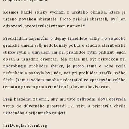
Kosmos každé sbírky vychází z určitého ohniska, které je
určeno povahou sběratele. Proto přísluší sběrateli, byť jen
odvozený, přece i tvůrčí význam v umění.“
Předkládám zájemcům o dějiny třicetileté války i o soudobé
grafické umění svůj nedokonalý pokus o studii k šternberské
sbírce rytin s úmyslem jim při prohlídce rytin přiblížit jejich
obsah a usnadnit orientaci. Má práce má být příručkou při
podrobnější prohlídce sbírky, je proto sama o sobě zcela
nefunkční a pozbyla by jinde, než při prohlídce grafik, svého
účelu. Jsem si vědom mnoha nedostatků ve zpracování celého
tématu a prosím proto čtenáře o laskavou shovívavost.
Přeji každému zájemci, aby mu tato průvodní slova otevřela
vstup do důvěrného prostředí 17. věku a připravila chvíle
užitečného a příjemného zaujetí.
Jiří Douglas Sternberg