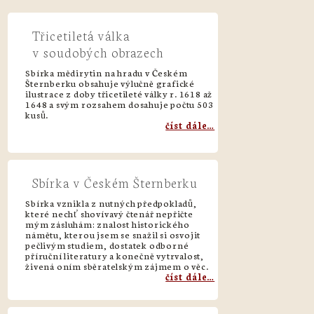
Třicetiletá válka
v soudobých obrazech
Sbírka mědirytin na hradu v Českém
Šternberku obsahuje výlučně grafické
ilustrace z doby třicetileté války r. 1618 až
1648 a svým rozsahem dosahuje počtu 503
kusů.
číst dále…
Sbírka v Českém Šternberku
Sbírka vznikla z nutných předpokladů,
které nechť shovívavý čtenář nepřičte
mým zásluhám: znalost historického
námětu, kterou jsem se snažil si osvojit
pečlivým studiem, dostatek odborné
příruční literatury a konečně vytrvalost,
živená oním sběratelským zájmem o věc.
číst dále…