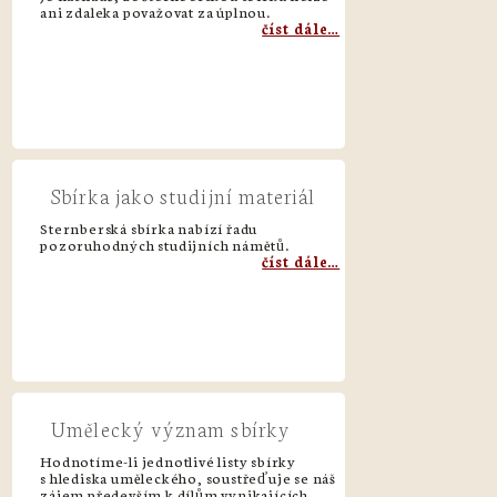
ani zdaleka považovat za úplnou.
číst dále…
Sbírka jako studijní materiál
Sternberská sbírka nabízí řadu
pozoruhodných studijních námětů.
číst dále…
Umělecký význam sbírky
Hodnotíme-li jednotlivé listy sbírky
s hlediska uměleckého, soustřeďuje se náš
zájem především k dílům vynikajících