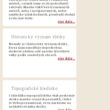
mistrů, s nimiž jsme se již podrobněji
zabývali. Mnoho tisků bezvýznamných
autorů, nebo i nesignovaných, nelze
umělecky nijak hodnotit, poněvadž sledují
zcela jiné účely.
číst dále…
Historický význam sbírky
Nemalý je i historický význam sbírky,
která nám umožňuje dopodrobna
sledovat odehru celé epochy třicetileté
války podle soudobých obrazů.
číst dále…
Topografické hledisko
I s hlediska topografického však poskytuje
sbírka mnoho cenných poznatků, i když
je třeba poznamenat, že tu narážíme na
nejslabší stránku sbírky.
číst dále…