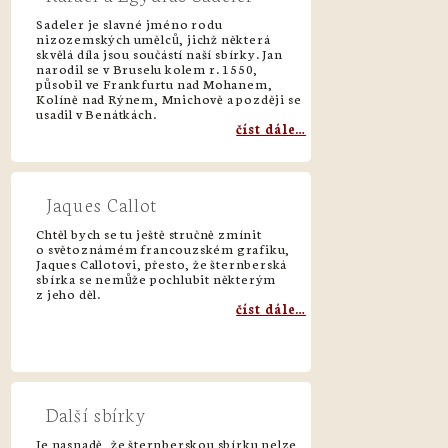
Sadeler je slavné jméno rodu
nizozemských umělců, jichž některá
skvělá díla jsou součástí naší sbírky. Jan
narodil se v Bruselu kolem r. 1550,
působil ve Frankfurtu nad Mohanem,
Kolíně nad Rýnem, Mnichově a později se
usadil v Benátkách.
číst dále…
Jaques Callot
Chtěl bych se tu ještě stručně zmínit
o světoznámém francouzském grafiku,
Jaques Callotovi, přesto, že šternberská
sbírka se nemůže pochlubit některým
z jeho děl.
číst dále…
Další sbírky
Je nasnadě, že šternberskou sbírku nelze