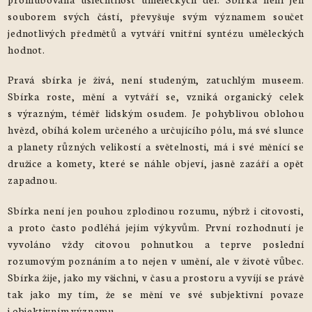
souborem svých částí, převyšuje svým významem součet
jednotlivých předmětů a vytváří vnitřní syntézu uměleckých
hodnot.
Pravá sbírka je živá, není studeným, zatuchlým museem.
Sbírka roste, mění a vytváří se, vzniká organický celek
s výrazným, téměř lidským osudem. Je pohyblivou oblohou
hvězd, obíhá kolem určeného a určujícího pólu, má své slunce
a planety různých velikostí a světelnosti, má i své měnící se
družice a komety, které se náhle objeví, jasně zazáří a opět
zapadnou.
Sbírka není jen pouhou zplodinou rozumu, nýbrž i citovosti,
a proto často podléhá jejím výkyvům. První rozhodnutí je
vyvoláno vždy citovou pohnutkou a teprve poslední
rozumovým poznáním a to nejen v umění, ale v životě vůbec.
Sbírka žije, jako my všichni, v času a prostoru a vyvíjí se právě
tak jako my tím, že se mění ve své subjektivní povaze
i objektivním významu.