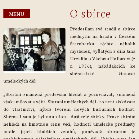
O sbírce
MENU
Předesílám své studii o sbírce
mědirytin na hradu v Českém
Šternberku těchto několik
myšlenek, vyňatých z díla Jana
Urzidila o Václavu Hollarovi (z
r. 1936), nabádajících ke
sběratelské činnosti
uměleckých děl:
„Sbírání znamená především hledat a porovnávat, znamená
však i milovat a věřit. Sbíráni uměleckých děl - to není získávání
do vlastnictví, nýbrž tvoření nových kulturních hodnot.
Sběratel sám je hybnou silou - duši celé sbírky. Pravé sbíráni
nehledí na hmotnou cenu věci, hodnotí umělecké předměty
podle jejich hlubších vztahů, poněvadž sbíráním je
prohlubována ušlechtilost uměleckých děl. Sbírka není jen