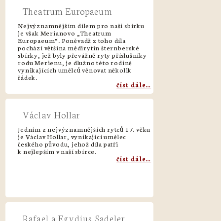
Theatrum Europaeum
Nejvýznamnějším dílem pro naši sbírku
je však Merianovo „Theatrum
Europaeum“. Poněvadž z toho díla
pochází většina mědirytin šternberské
sbírky, jež byly převážně ryty příslušníky
rodu Merienu, je dlužno této rodině
vynikajících umělců věnovat několik
řádek.
číst dále…
Václav Hollar
Jedním z nejvýznamnějších rytců 17. věku
je Václav Hollar, vynikající umělec
českého původu, jehož díla patři
k nejlepším v naší sbírce.
číst dále…
Rafael a Egydius Sadeler