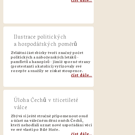
Ilustrace politických
a hospodářských poměrů
Zvláštní část sbírky tvoří značný počet
politických a náboženských letáků -
pamfletů a hanopisů - jimiž sporné strany
(protestanti a katolíci) vyřizovaly své
rozepře a snažily se získat stoupence.
číst dále…
Úloha Čechů v třicetileté
válce
Zbývá si ještě stručně připomenout osud
a účast na válečném dění oněch Čechů,
kteří nehodlali uznat nové uspořádání věci
ve své vlasti po Bílé Hoře.
číst dále…